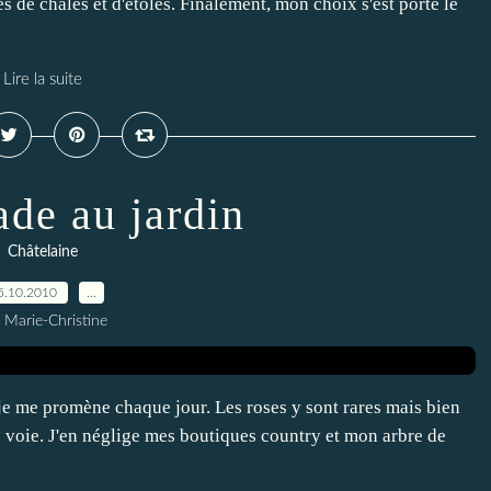
 de châles et d'étoles. Finalement, mon choix s'est porté le
Lire la suite
de au jardin
Châtelaine
5.10.2010
…
 Marie-Christine
je me promène chaque jour. Les roses y sont rares mais bien
e voie. J'en néglige mes boutiques country et mon arbre de