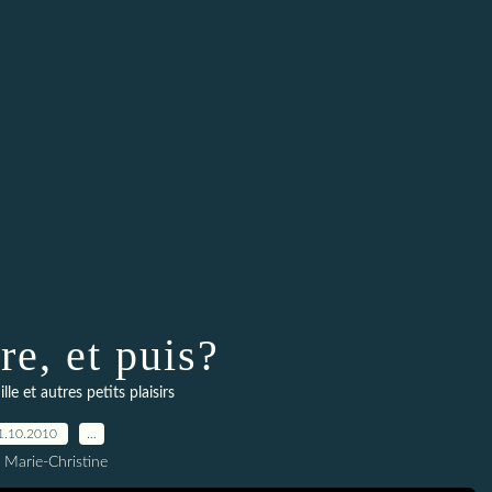
re, et puis?
ille et autres petits plaisirs
1.10.2010
…
 Marie-Christine