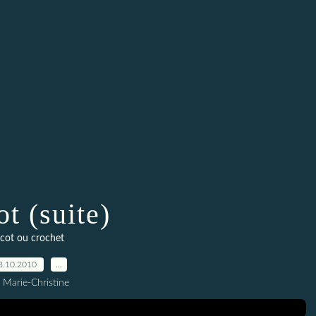
ot (suite)
icot ou crochet
8.10.2010
…
 Marie-Christine