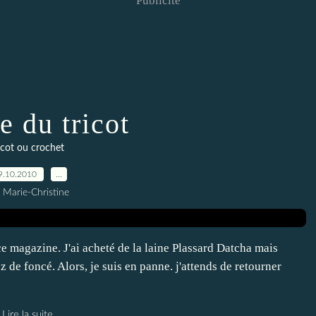
Publicité
e du tricot
icot ou crochet
9.10.2010
…
 Marie-Christine
 ce magazine. J'ai acheté de la laine Plassard Datcha mais
z de foncé. Alors, je suis en panne. j'attends de retourner
Lire la suite