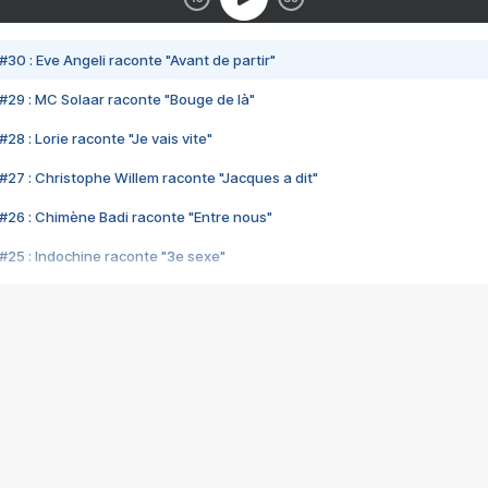
#30 : Eve Angeli raconte "Avant de partir"
#29 : MC Solaar raconte "Bouge de là"
28 : Lorie raconte "Je vais vite"
#27 : Christophe Willem raconte "Jacques a dit"
#26 : Chimène Badi raconte "Entre nous"
#25 : Indochine raconte "3e sexe"
#24 : Zaho raconte "C'est chelou"
#23 : Patrick Bruel raconte "Au café des délices"
#22 : Kyo raconte "Le chemin"
#21 : Nolwenn Leroy raconte "Cassé"
#20 : Patrick Hernandez raconte "Born to be alive"