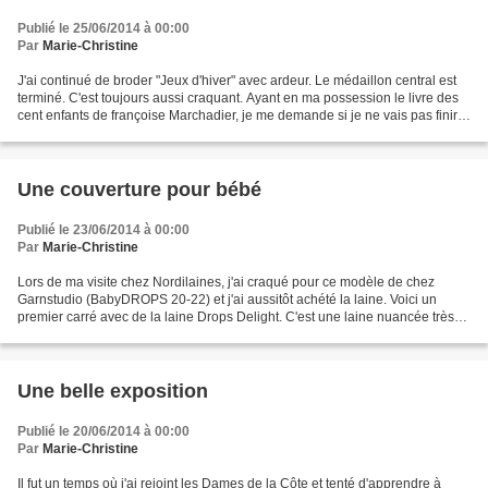
Publié le 25/06/2014 à 00:00
Par
Marie-Christine
J'ai continué de broder "Jeux d'hiver" avec ardeur. Le médaillon central est
terminé. C'est toujours aussi craquant. Ayant en ma possession le livre des
cent enfants de françoise Marchadier, je me demande si je ne vais pas finir
par l'entreprendre. J'en...
Une couverture pour bébé
Publié le 23/06/2014 à 00:00
Par
Marie-Christine
Lors de ma visite chez Nordilaines, j'ai craqué pour ce modèle de chez
Garnstudio (BabyDROPS 20-22) et j'ai aussitôt achété la laine. Voici un
premier carré avec de la laine Drops Delight. C'est une laine nuancée très
agréable à travailler. J'ai déjà...
Une belle exposition
Publié le 20/06/2014 à 00:00
Par
Marie-Christine
Il fut un temps où j'ai rejoint les Dames de la Côte et tenté d'apprendre à