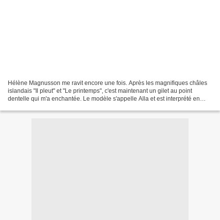
Hélène Magnusson me ravit encore une fois. Après les magnifiques châles
islandais "Il pleut" et "Le printemps", c'est maintenant un gilet au point
dentelle qui m'a enchantée. Le modèle s'appelle Alla et est interprété en
vert. Pour moi, j'ai tout de suite...