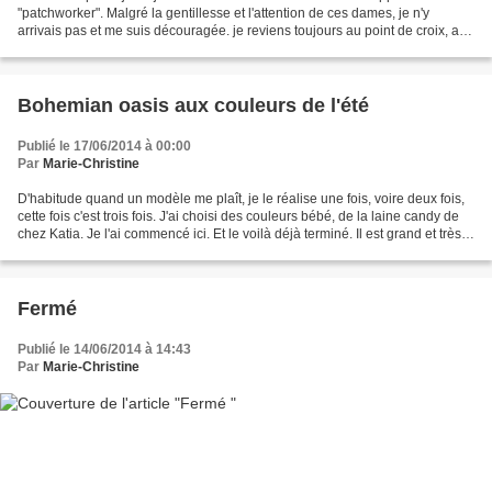
"patchworker". Malgré la gentillesse et l'attention de ces dames, je n'y
arrivais pas et me suis découragée. je reviens toujours au point de croix, au
tricot et au crochet. Ces...
Bohemian oasis aux couleurs de l'été
Publié le 17/06/2014 à 00:00
Par
Marie-Christine
D'habitude quand un modèle me plaît, je le réalise une fois, voire deux fois,
cette fois c'est trois fois. J'ai choisi des couleurs bébé, de la laine candy de
chez Katia. Je l'ai commencé ici. Et le voilà déjà terminé. Il est grand et très
agréable à...
Fermé
Publié le 14/06/2014 à 14:43
Par
Marie-Christine