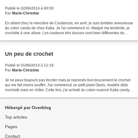
Publié le 02/06/2014 à 00:00
Par
Marie-Christine
En allant chez la mercière de Coutances, en avril, je suis tombée amoureuse
du coton candy de chez Katia. Je l'ai commencé ici. Malgré ma tendinite, je
crochète à vive allure. Les couleurs très douces sont bien différentes du
châle crocheté voilà quelques...
Un peu de crochet
Publié le 01/06/2014 à 12:18
Par
Marie-Christine
Je ne peux toujours pas tricoter mais je reprends tout doucement le crochet
qui me fait moins souffrir. J'ai commencé un petit plaid Oasis, modèle déjà
crocheté mais en châle. Cette fois, j'ai acheté du coton nuancé Katia candy.
J'ai déjà un premier tas...
Hébergé par Overblog
Top articles
Pages
Contact