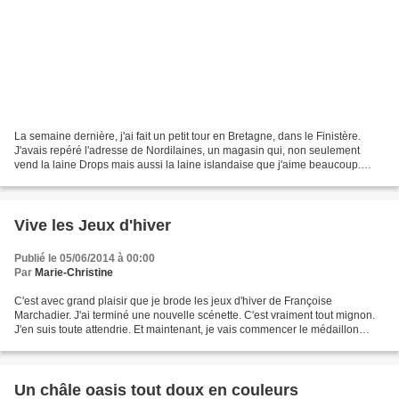
La semaine dernière, j'ai fait un petit tour en Bretagne, dans le Finistère.
J'avais repéré l'adresse de Nordilaines, un magasin qui, non seulement
vend la laine Drops mais aussi la laine islandaise que j'aime beaucoup.
Alors avec mon amie, nous sommes...
Vive les Jeux d'hiver
Publié le 05/06/2014 à 00:00
Par
Marie-Christine
C'est avec grand plaisir que je brode les jeux d'hiver de Françoise
Marchadier. J'ai terminé une nouvelle scénette. C'est vraiment tout mignon.
J'en suis toute attendrie. Et maintenant, je vais commencer le médaillon
central. En à peine une semaine, j'ai...
Un châle oasis tout doux en couleurs